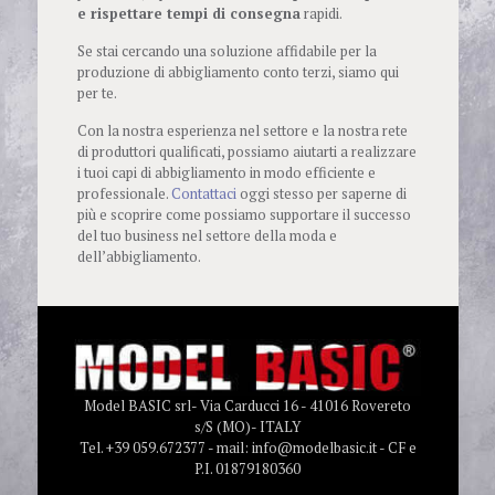
e rispettare tempi di consegna
rapidi.
Se stai cercando una soluzione affidabile per la
produzione di abbigliamento conto terzi, siamo qui
per te.
Con la nostra esperienza nel settore e la nostra rete
di produttori qualificati, possiamo aiutarti a realizzare
i tuoi capi di abbigliamento in modo efficiente e
professionale.
Contattaci
oggi stesso per saperne di
più e scoprire come possiamo supportare il successo
del tuo business nel settore della moda e
dell’abbigliamento.
Model BASIC srl- Via Carducci 16 - 41016 Rovereto
s/S (MO)- ITALY
Tel. +39 059.672377 - mail: info@modelbasic.it - CF e
P.I. 01879180360